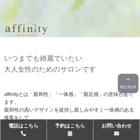
い
つ
ま
で
も
綺
麗
で
い
た
い
大
人
女
性
の
た
め
の
サ
ロ
ン
で
す
RECRUIT
affinityとは「親和性」「一体感」「親近感」の意味があり
ます。
親和性の高いデザインを提供し親しみやすく一体感のある
接客をして
お客様の事を知り尽くし親近感のあるお店にしていきたい
電話はこちら
予約はこちら
お問い合わせ
と思います。