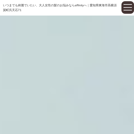
いつまでも綺麗でいたい、大人女性の髪のお悩みならaffinityへ｜愛知県東海市高横須
賀町呉天石71