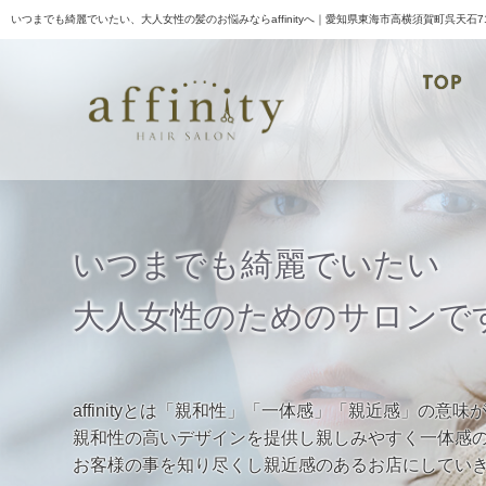
いつまでも綺麗でいたい、大人女性の髪のお悩みならaffinityへ｜愛知県東海市高横須賀町呉天石7
TOP
い
つ
ま
で
も
綺
麗
で
い
た
い
大
人
女
性
の
た
め
の
サ
ロ
ン
で
affinityとは「親和性」「一体感」「親近感」の意味
親和性の高いデザインを提供し親しみやすく一体感
お客様の事を知り尽くし親近感のあるお店にしてい