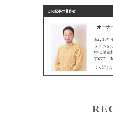
この記事の著作者
オーナ
私は16
タイルを
特に似合
すので、
より詳し
RE