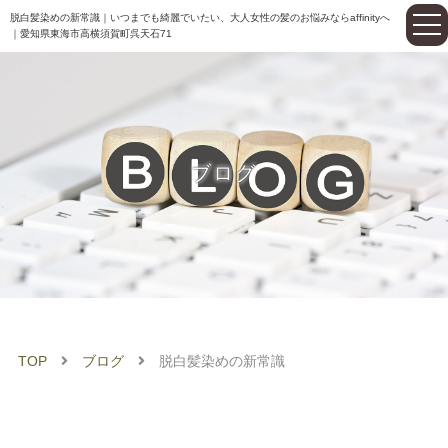
脱白髪染めの新常識｜いつまでも綺麗でいたい、大人女性の髪のお悩みならaffinityへ
｜愛知県東海市高横須賀町呉天石71
ブログ
TOP
ブログ
脱白髪染めの新常識