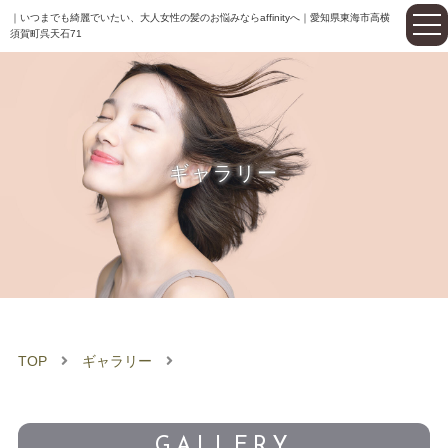
｜いつまでも綺麗でいたい、大人女性の髪のお悩みならaffinityへ｜愛知県東海市高横
須賀町呉天石71
ギャラリー
TOP
ギャラリー
GALLERY