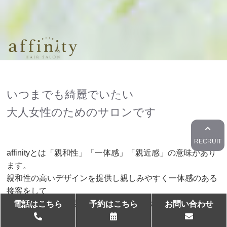
い
つ
ま
で
も
綺
麗
で
い
た
い
大
人
女
性
の
た
め
の
サ
ロ
ン
で
す
RECRUIT
affinityとは「親和性」「一体感」「親近感」の意味があり
ます。
親和性の高いデザインを提供し親しみやすく一体感のある
接客をして
お客様の事を知り尽くし親近感のあるお店にしていきたい
電話はこちら
予約はこちら
お問い合わせ
と思います。