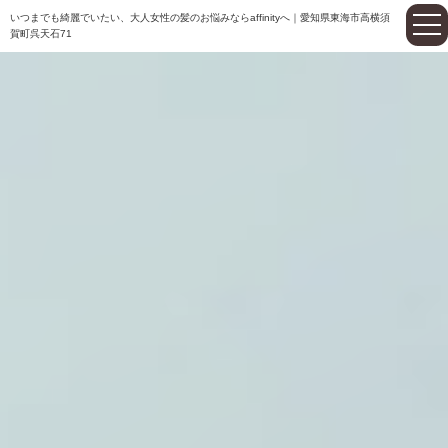
いつまでも綺麗でいたい、大人女性の髪のお悩みならaffinityへ｜愛知県東海市高横須
賀町呉天石71